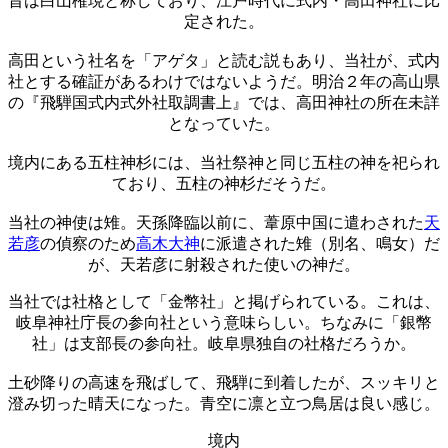
昔は白山権現と称しており、江戸時代に式内・高田神社に比
定された。
高田という社名を「アゲタ」と読む説もあり、当社が、式内
社とする確証があるわけではないようだ。明治２年の高山県
の『飛騨国式内式外社取調書上』では、高田神社の所在未詳
となっていた。
境内にある五柱神杉には、当社祭神と同じ五柱の神を祀られ
ており、五柱の神杉だそうだ。
当社の神使は雉。天孫降臨以前に、葦原中国に遣わされた
天
若彦
の偵察のため
高木大神
に派遣された雉（別名、鳴女）だ
が、天若彦に射殺された使いの神だ。
当社では社格として「金幣社」と掲げられている。これは、
岐阜神社庁長の参向社という意味らしい。ちなみに「銀幣
社」は支部長の参向社。岐阜県独自の社格だろうか。
土砂降りの高速を飛ばして、飛騨に到着したが、スッキリと
澄み切った晴天になった。青空に凛と立つ鳥居は良い感じ。
境内