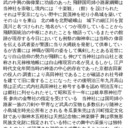
武の中興の御偉業に功績のあった 飛騨国司姉小路家綱卿は
当神社を崇敬し境内には「十楽観」（館）を 設けられた
それは平安京にならい野中に賀茂神を祀り小島城を築いて
その 山々を東山 北の峰を北野嵯峨山 城下の細江川を賀
茂川と名づけられた 地名がいくつか現存していることから
飛騨国統治の中枢にされたことを 物語っているまたその館
跡が現存する今日においても例祭の御神幸には当時の 偉容
を伝える武者姿が警護に当り火縄銃を発射して供奉してい
るが古書には 神職が国司の姿をして佩剣したとある近世に
なり白山信仰の勢力が飛騨にも 伸びて当神社は白山社と改
称され元禄検地帳には白山権現宮の名が見えるしかし 江戸
時代文化年間当時の神道の中心的存在であった京都吉田家
の役人の 調査により高田神社であることが確認され社号碑
を建てて旧に復することになった その後明治三年九月高山
県は正式に式内社高田神社と称号する事を認め 明治五年に
は郷社に列せられたそして昭和五十一年には岐阜県神社庁
長 参向の金幣社の指定を受けている 当神社には国司姉小
路家一族の刀剣や 甲冑など武具の宝物も多数伝わり随神と
小島城主時光公所有とされる 冬瓜蓑朱兜は古川町指定文化
財であり御神木五程杉は天然記念物に神楽獅子 舞は県無形
民族文化財に指定されている特にその舞中の采振りは独特