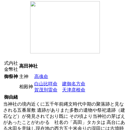
式内社
高田神社
金幣社
御祭神
主神
高魂命
白山比咩命
建御名方命
相殿神
賀茂別雷命
天津彦根命
御由緒
当神社の境内近くに五千年前縄文時代中期の聚落跡と見な
される五番屋敷 遺跡がありまた多数の遺物や祭祀遺跡（建
石など）が発見されており既に その頃より当神社の芽ばえ
があったことがわかる 社名の「高田」タカタは 高台にあ
る水田を意味し現在地の西方五十米余りの湿田には古墳時