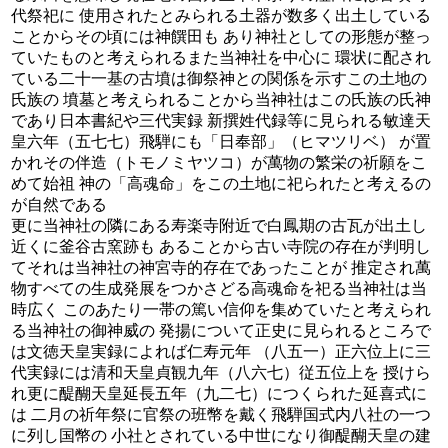
代祭祀に 使用されたとみられる土器が数多く出土している
ことからその頃には神饌田も あり神社としての形態が整っ
ていたものと考えられるまた当神社を中心に 環状に配され
ている二十一基の古墳は御祭神との関係を示すこの土地の
氏族の 墳墓と考えられることから当神社はこの氏族の氏神
であり日本書紀や三代実録 新撰姓代録等に見られる敏達天
皇六年（五七七）飛騨にも「日奉部」（ヒマツリベ） が置
かれその伴造（トモノミヤツコ）が萬物の繁栄の祈願をこ
めて始祖 神の「高魂命」をこの土地に祀られたと考えるの
が自然である
更に当神社の隣にある寿楽寺附近で白鳳期の古瓦が出土し
近くに釜谷古窯跡も あることから古い寺院の存在が判明し
てそれは当神社の神宮寺的存在であったことが 推定され萬
物すべての生成発展をつかさどる高魂命を祀る当神社は当
時広く このあたり一帯の篤い信仰を集めていたと考えられ
る当神社の御神威の 発揚について正史に見られるところで
は文徳天皇実録によれば仁寿元年 （八五一）正六位上に三
代実録には清和天皇貞観九年（八六七）従五位上を 授けら
れ更に醍醐天皇延長五年（九二七）につくられた延喜式に
は 二月の祈年祭に官祭の班幣を戴く飛騨国式内八社の一つ
に列し国幣の 小社とされている中世になり御醍醐天皇の建