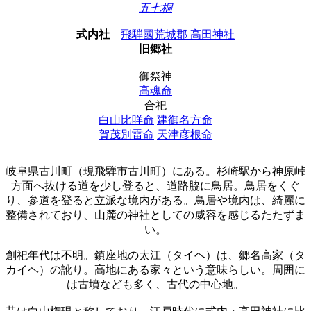
五七桐
式内社
飛騨國荒城郡 高田神社
旧郷社
御祭神
高魂命
合祀
白山比咩命
建御名方命
賀茂別雷命
天津彦根命
岐阜県古川町（現飛騨市古川町）にある。杉崎駅から神原峠
方面へ抜ける道を少し登ると、道路脇に鳥居。鳥居をくぐ
り、参道を登ると立派な境内がある。鳥居や境内は、綺麗に
整備されており、山麓の神社としての威容を感じるたたずま
い。
創祀年代は不明。鎮座地の太江（タイヘ）は、郷名高家（タ
カイヘ）の訛り。高地にある家々という意味らしい。周囲に
は古墳なども多く、古代の中心地。