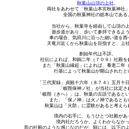
秋葉山山頂の上社
。
両社をあわせて「秋葉山本宮秋葉神社
全国の秋葉神社の総本山である
当社から、秋葉寺を経由して山頂の
遊歩道があり、歩いて参拝できるよ
車の場合、気田川に沿った細い道を西
天竜川近くから秋葉山を目指すと、上
創始年代は不詳。
社伝によれば、和銅二年（７０９）社殿を
また「秋葉山縁起」によれば、養老二年
行基によって秋葉山が開山されたと
「三代実録」貞観十六年（８７４）五月十
「岐陛保神ノ社」が当社に比定さ
「岐陛（きへ）」は、秋葉の古語であると
また、「保ノ神」は火ノ神であるとも
秋葉山は「火防」に霊験があると考えら
境内の右手に、もうひとつ社殿があ
境内社だろうか、よくわからなか
昔の社殿のような感じなのだが、額には、以下の