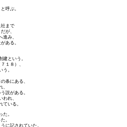
」と呼ぶ。
。
上社まで
うだが、
へ進み、
社がある。
創建という。
（７１８）、
いう。
日の条にある、
れ、
いう説がある。
いわれ、
れている。
った。
った。
ように記されていた。