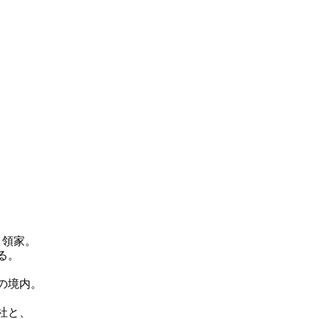
、領家。
る。
の境内。
社と、