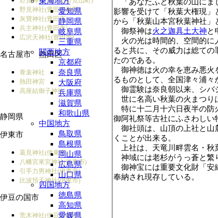
野見神社(豊田市野見山町)
東海地方
「あなたふと秋葉の山にまし
野見神社(豊田市榊野)
愛知県
影響を受けて「秋葉大権現」
灰寶神社(豊田市)
静岡県
から「秋葉山本宮秋葉神社」
兵主神社(豊田市)
御祭神は
火之迦具土大神
と
岐阜県
広沢天神社(豊田市)
火の光は時間的、空間的に人
三重県
ると共に、その威力は総ての
関西地方
名古屋市 熱田区
たのである。
京都府
御神徳は火の幸を恵み悪火を
奈良県
青衾神社
るものとして、全国津々浦々
熱田神宮
大阪府
御霊験は奈良朝以来、シバシ
高座結御子神社
兵庫県
世に名高い秋葉の火まつりは
滋賀県
特に十二月十六日夜半の防火
和歌山県
静岡県
御阿礼祭等古社にふさわしい
中国地方
御社頭は、山頂の上社と山麓
鳥取県
伊東市
くことが出来る。
島根県
上社は、天竜川畔雲名・秋葉
葛見神社(伊東市)
岡山県
神域には老杉がうっ蒼と繁り
八幡宮來宮神社(伊東市)
広島県
御神宝には重要文化財「安綱
引手力男神社(伊東市)
山口県
奉納され現存している。
比波預天神社(伊東市)
四国地方
徳島県
伊豆の国市
高知県
愛媛県
荒木神社(伊豆の国市)