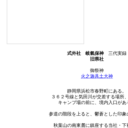
式外社
岐氣保神
三代実録
旧県社
御祭神
火之迦具土大神
静岡県浜松市春野町にある。
３６２号線と気田川が交差する場所
キャンプ場の前に、境内入口があ
参道の階段を上ると、鬱蒼とした印象
秋葉山の南東麓に鎮座する当社・下