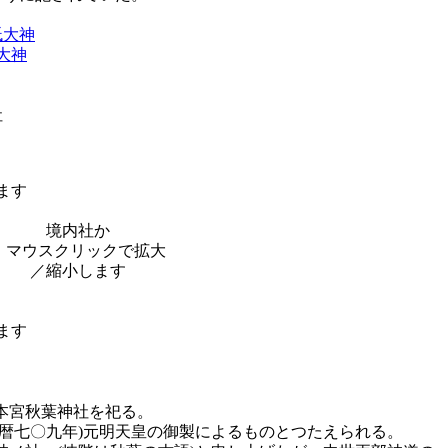
祇大神
大神
、
社
境内社か
本宮秋葉神社を祀る。
暦七〇九年)元明天皇の御製によるものとつたえられる。