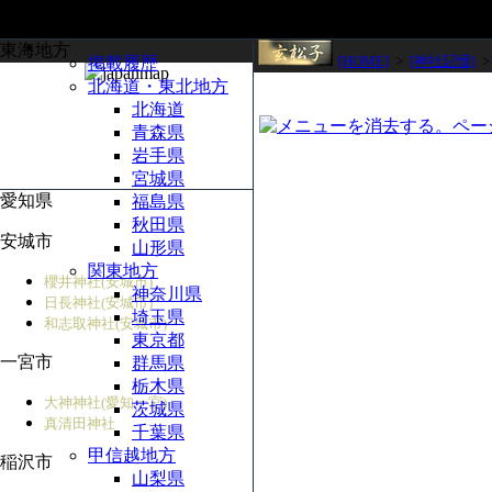
東海地方
[HOME]
>
[神社記憶]
掲載履歴
北海道・東北地方
北海道
青森県
岩手県
宮城県
愛知県
福島県
秋田県
安城市
山形県
関東地方
櫻井神社(安城市)
神奈川県
日長神社(安城市)
埼玉県
和志取神社(安城市)
東京都
一宮市
群馬県
栃木県
大神神社(愛知一宮)
茨城県
真清田神社
千葉県
甲信越地方
稲沢市
山梨県