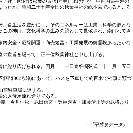
ノ社」(岐陛は秋葉の古語)と申し上げたが、中世両部神道の
なったが、昭和二十七年全国の秋葉神社の総本宮であるところ
。
せ、食生活を豊かにし、そのエネルギーは工業・科学の源とな
たこの神は、文化科学の生みの親として畏敬され、崇ばれてき
家内安全・厄除開運・商売繁昌・工業発展の御霊験あらたかな
位の宣旨を賜って、正一位秋葉神社と申し上げる。
麗に繰り広げられる。四月二十一日春祭鳴弦式、十二月十五日
国道362号線)にあって、バスを下車して約百米で社頭に額づ
で山頂駐車場に達する。
桧の入母屋流れ造りである。
頼義・今川仲秋・武田信玄・豊臣秀吉・加藤清正等の武将より
－『平成祭データ』－