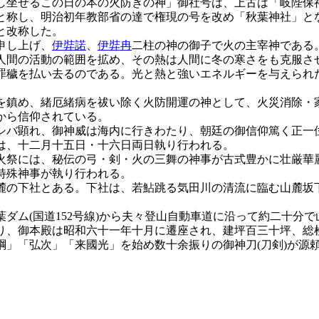
坐せるこの日の本の火防ぎの神」御社号は、上古は「岐陛保神
と称し、明治初年教部省の達で権現の号を改め「秋葉神社」と
と改称した。
申し上げ、
伊弉諾
、
伊弉冉
二柱の神の御子で火の主宰神である
間の活動の範囲を拡め、その熱は人間に冬の寒さをも克服さ
罪穢を払い去るのである。光と熱と強いエネルギーを与えられ
鎮め、緒厄緒病を祓い除く火防開運の神として、火災消除・
から信仰されている。
バ顕れ、御神威は海内に行きわたり、朝廷の御信仰篤く正一
、十二月十五日・十六日両日執り行われる。
祭には、秘伝の弓・剣・火の三舞の神事が古式豊かに壮厳華
特殊神事が執り行われる。
の下社とある。下社は、若鮎跳る気田川の清流に臨む山麓坂下(
ダム(国道152号線)から夫々登山自動車道に沿って約二十分
、御本殿は昭和六十一年十月に遷座され、建坪百三十坪、総
」「弘次」「来國光」を始め数十余振りの御神刀(刀剣)が源