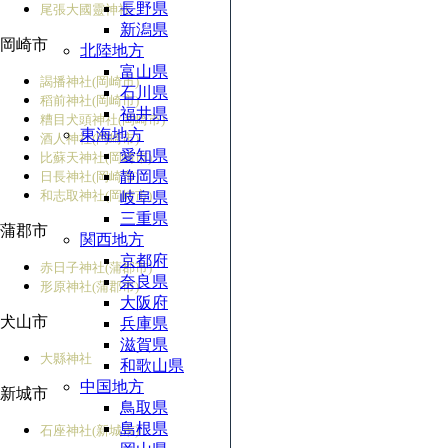
長野県
尾張大國靈神社
新潟県
岡崎市
北陸地方
富山県
謁播神社(岡崎市)
石川県
稻前神社(岡崎市)
福井県
糟目犬頭神社(岡崎市)
東海地方
酒人神社(岡崎市)
愛知県
比蘇天神社(岡崎市)
静岡県
日長神社(岡崎市)
和志取神社(岡崎市)
岐阜県
三重県
蒲郡市
関西地方
京都府
赤日子神社(蒲郡市)
奈良県
形原神社(蒲郡市)
大阪府
犬山市
兵庫県
滋賀県
大縣神社
和歌山県
中国地方
新城市
鳥取県
島根県
石座神社(新城市)