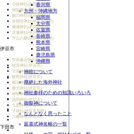
小坂神社(伊豆の国市)
香川県
神益麻志神社(伊豆の国市)
九州・沖縄地方
劔刀神社(伊豆の国)
福岡県
奈胡谷神社(伊豆の国市)
大分県
廣瀬神社(伊豆の国市)
佐賀県
豆塚神社(伊豆の国市)
長崎県
守山八幡宮(伊豆の国市)
熊本県
伊豆市
宮崎県
鹿児島県
伊加麻志神社(伊豆市)
沖縄県
稲宮神社(伊豆市)
大宮神社(伊豆市)
神紋について
軽野神社(伊豆市)
廃絶した海外神社
國玉神社(伊豆市)
倭文神社(伊豆市)
神社参拝のための知識いろいろ
神明神社(伊豆市)
浅間神社(伊豆市)
御祭神について
土肥神社(伊豆市)
子神社(伊豆市加殿)
なんとなく思ったこと
八幡神社(伊豆市)
延喜式神名帳の一覧
下田市