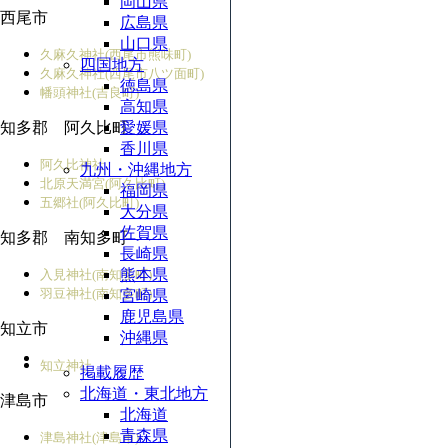
岡山県
西尾市
広島県
山口県
久麻久神社(西尾市熊味町)
四国地方
久麻久神社(西尾市八ツ面町)
徳島県
幡頭神社(吉良町)
高知県
知多郡 阿久比町
愛媛県
香川県
阿久比神社
九州・沖縄地方
北原天満宮(阿久比町)
福岡県
五郷社(阿久比町)
大分県
佐賀県
知多郡 南知多町
長崎県
熊本県
入見神社(南知多町)
羽豆神社(南知多町)
宮崎県
鹿児島県
知立市
沖縄県
知立神社
掲載履歴
北海道・東北地方
津島市
北海道
青森県
津島神社(津島市)