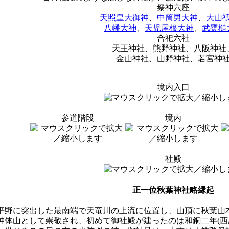
祭神六座
天照皇大御神
、
中筒男大神
、
大山
八幡大神
、
天児屋根大神
、
武甕槌
合祀六社
天王神社、熊野神社、八阪神社
金山神社、山野神社、若宮神
境内入口
参道階段
境内
社殿
正一位秋葉神社略縁起
野に突出した最南端で天竜川の上流に位置し、山頂に秋葉山
体山として崇敬され、初めて御社殿が建ったのは和銅二年(西