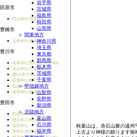
岩手県
田原市
宮城県
福島県
阿志神社(田原市)
秋田県
山形県
豊橋市
関東地方
石巻神社(豊橋市)
神奈川県
埼玉県
豊川市
東京都
群馬県
砥鹿神社境外末社
岩戸神社
栃木県
菟足神社(小坂井町)
茨城県
總社(豊川市)
千葉県
砥鹿神社奥宮
甲信越地方
砥鹿神社里宮
御津神社(御津町)
山梨県
長野県
豊田市
新潟県
北陸地方
射穂神社(豊田市)
富山県
糟目春日神社(豊田市)
石川県
猿投神社
秋葉山は、赤石山脈の遠州平
福井県
埜神社(豊田市)
上古より神様の鎮ります御神