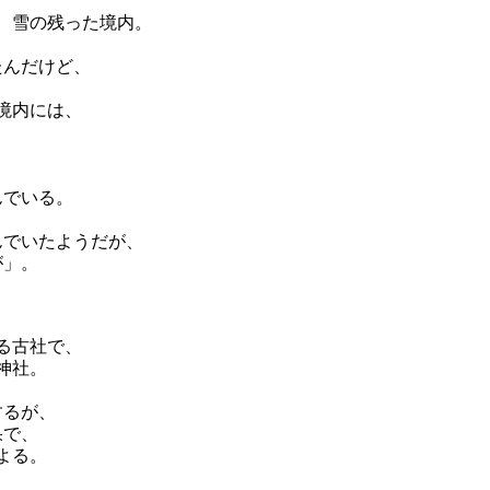
、雪の残った境内。
たんだけど、
境内には、
。
んでいる。
んでいたようだが、
が」。
る古社で、
神社。
するが、
果で、
よる。