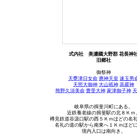
式内社
美濃國大野郡 花長神
旧郷社
御祭神
天甕津日女命
應神天皇
速玉男
天照大御神
大山祇神
高靇神
熊野久須美命
豊受大神
家津御子神
岐阜県の揖斐川町にある。
近鉄養老線の揖斐駅の北８Ｋｍ
樽見鉄道谷汲口駅の西５Ｋｍほどの名
名礼の道の駅から南東へ１Ｋｍほど
境内入口は南向き。