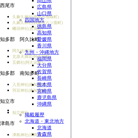
岡山県
西尾市
広島県
山口県
久麻久神社(西尾市熊味町)
四国地方
久麻久神社(西尾市八ツ面町)
徳島県
幡頭神社(吉良町)
高知県
知多郡 阿久比町
愛媛県
香川県
阿久比神社
九州・沖縄地方
北原天満宮(阿久比町)
福岡県
五郷社(阿久比町)
大分県
佐賀県
知多郡 南知多町
長崎県
熊本県
入見神社(南知多町)
羽豆神社(南知多町)
宮崎県
鹿児島県
知立市
沖縄県
知立神社
掲載履歴
北海道・東北地方
津島市
北海道
青森県
津島神社(津島市)