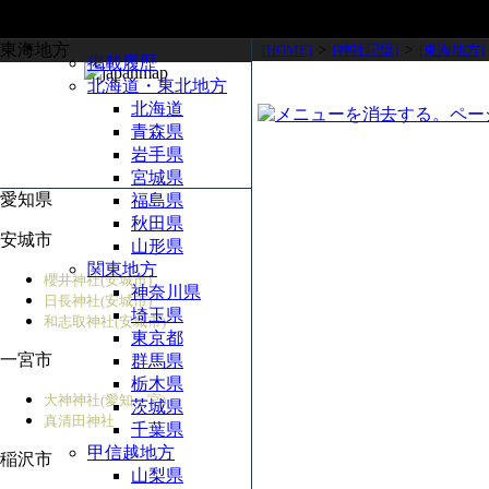
東海地方
[HOME]
>
[神社記憶]
>
[東海地方]
掲載履歴
北海道・東北地方
北海道
青森県
岩手県
宮城県
愛知県
福島県
秋田県
安城市
山形県
関東地方
櫻井神社(安城市)
神奈川県
日長神社(安城市)
埼玉県
和志取神社(安城市)
東京都
一宮市
群馬県
栃木県
大神神社(愛知一宮)
茨城県
真清田神社
千葉県
甲信越地方
稲沢市
山梨県