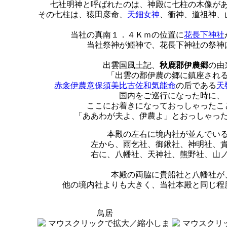
七社明神と呼ばれたのは、神殿に七柱の木像が
その七柱は、猿田彦命、
天鈿女神
、衝神、道祖神、
当社の真南１．４Ｋｍの位置に
花長下神社
当社祭神が姫神で、花長下神社の祭神
出雲国風土記、
秋鹿郡伊農郷
の由
「出雲の郡伊農の郷に鎮座され
赤衾伊農意保須美比古佐和気能命
の后である
天
国内をご巡行になった時に、
ここにお着きになっておっしゃったこ
「ああわが夫よ、伊農よ」とおっしゃっ
本殿の左右に境内社が並んでい
左から、雨乞社、御鍬社、神明社、
右に、八幡社、天神社、熊野社、山
本殿の両脇に貴船社と八幡社が
他の境内社よりも大きく、当社本殿と同じ程
鳥居