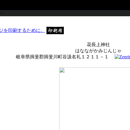
>
花長上神社
はなながかみじんじゃ
岐阜県揖斐郡揖斐川町谷汲名礼１２１１－１