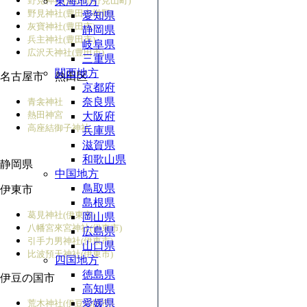
野見神社(豊田市野見山町)
東海地方
野見神社(豊田市榊野)
愛知県
灰寶神社(豊田市)
静岡県
兵主神社(豊田市)
岐阜県
広沢天神社(豊田市)
三重県
関西地方
名古屋市 熱田区
京都府
奈良県
青衾神社
熱田神宮
大阪府
高座結御子神社
兵庫県
滋賀県
和歌山県
静岡県
中国地方
鳥取県
伊東市
島根県
葛見神社(伊東市)
岡山県
八幡宮來宮神社(伊東市)
広島県
引手力男神社(伊東市)
山口県
比波預天神社(伊東市)
四国地方
徳島県
伊豆の国市
高知県
愛媛県
荒木神社(伊豆の国市)