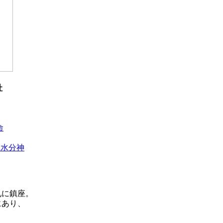
社
命
天水分神
、
礼に鎮座。
にあり、