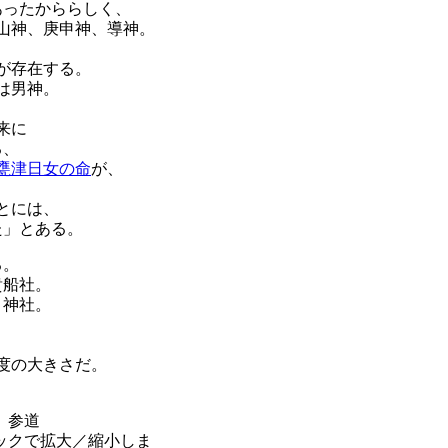
あったかららしく、
山神、庚申神、導神。
が存在する。
は男神。
来に
る、
甕津日女の命
が、
とには、
た」とある。
る。
貴船社。
ノ神社。
、
度の大きさだ。
参道