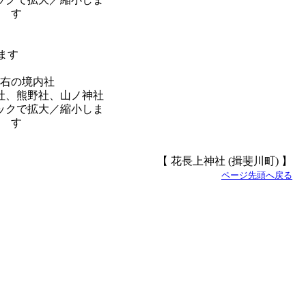
右の境内社
社、熊野社、山ノ神社
【 花長上神社 (揖斐川町) 】
ページ先頭へ戻る