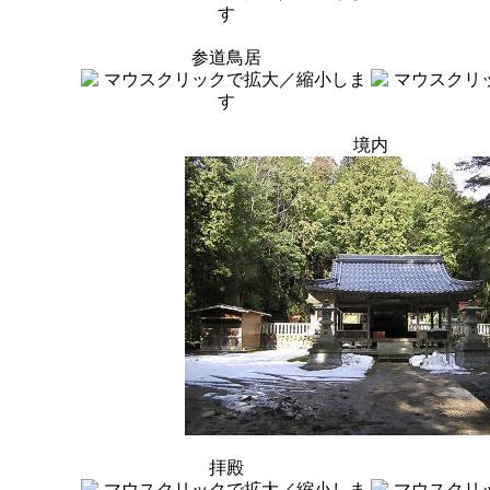
参道鳥居
境内
拝殿