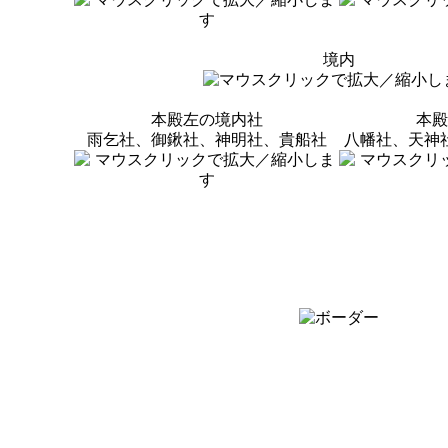
境内
本殿左の境内社
本殿
雨乞社、御鍬社、神明社、貴船社
八幡社、天神