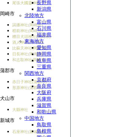
長野県
尾張大國靈神社
新潟県
岡崎市
北陸地方
富山県
謁播神社(岡崎市)
石川県
稻前神社(岡崎市)
福井県
糟目犬頭神社(岡崎市)
東海地方
酒人神社(岡崎市)
愛知県
比蘇天神社(岡崎市)
静岡県
日長神社(岡崎市)
和志取神社(岡崎市)
岐阜県
三重県
蒲郡市
関西地方
京都府
赤日子神社(蒲郡市)
奈良県
形原神社(蒲郡市)
大阪府
犬山市
兵庫県
滋賀県
大縣神社
和歌山県
中国地方
新城市
鳥取県
島根県
石座神社(新城市)