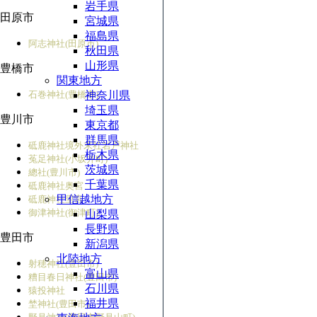
岩手県
田原市
宮城県
福島県
阿志神社(田原市)
秋田県
山形県
豊橋市
関東地方
石巻神社(豊橋市)
神奈川県
埼玉県
豊川市
東京都
群馬県
砥鹿神社境外末社
岩戸神社
栃木県
菟足神社(小坂井町)
茨城県
總社(豊川市)
千葉県
砥鹿神社奥宮
甲信越地方
砥鹿神社里宮
御津神社(御津町)
山梨県
長野県
豊田市
新潟県
北陸地方
射穂神社(豊田市)
富山県
糟目春日神社(豊田市)
石川県
猿投神社
福井県
埜神社(豊田市)