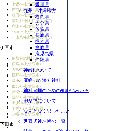
小坂神社(伊豆の国市)
香川県
神益麻志神社(伊豆の国市)
九州・沖縄地方
劔刀神社(伊豆の国)
福岡県
奈胡谷神社(伊豆の国市)
大分県
廣瀬神社(伊豆の国市)
佐賀県
豆塚神社(伊豆の国市)
長崎県
守山八幡宮(伊豆の国市)
熊本県
伊豆市
宮崎県
鹿児島県
伊加麻志神社(伊豆市)
沖縄県
稲宮神社(伊豆市)
大宮神社(伊豆市)
神紋について
軽野神社(伊豆市)
廃絶した海外神社
國玉神社(伊豆市)
倭文神社(伊豆市)
神社参拝のための知識いろいろ
神明神社(伊豆市)
浅間神社(伊豆市)
御祭神について
土肥神社(伊豆市)
子神社(伊豆市加殿)
なんとなく思ったこと
八幡神社(伊豆市)
延喜式神名帳の一覧
下田市