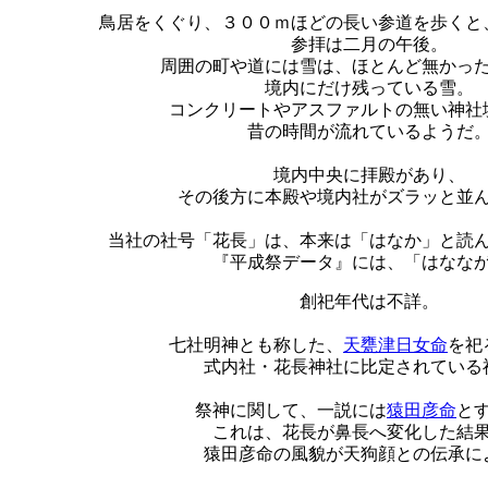
鳥居をくぐり、３００ｍほどの長い参道を歩くと
参拝は二月の午後。
周囲の町や道には雪は、ほとんど無かっ
境内にだけ残っている雪。
コンクリートやアスファルトの無い神社
昔の時間が流れているようだ
境内中央に拝殿があり、
その後方に本殿や境内社がズラッと並
当社の社号「花長」は、本来は「はなか」と読
『平成祭データ』には、「はなな
創祀年代は不詳。
七社明神とも称した、
天甕津日女命
を祀
式内社・花長神社に比定されている
祭神に関して、一説には
猿田彦命
と
これは、花長が鼻長へ変化した結
猿田彦命の風貌が天狗顔との伝承に