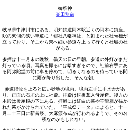
御祭神
誉田別命
岐阜県中津川市にある。明知鉄道阿木駅近くの阿木に鎮座。
駅の東側の狭い車道に「郷社八幡神社」と刻まれた社号標が
立っており、そこから東へ細い参道を上って行くと社域の杜
がある。
参拝は十一月末の晩秋、曇天の日の早朝。参道の外灯がまだ
灯っている頃。写真を撮るには暗すぎるので、社前右手にあ
る阿弥陀堂の前に車を停めて、明るくなるのを待っている間
に雨が降り出した、そんな朝。
参道階段を上ると広い砂地の境内。境内左手に手水舎があ
り、正面の石垣の上に社殿。拝殿は銅板葺入母屋造。後方の
本殿は覆屋根の下にある。拝殿には紅白の幕や笹龍胆が描か
れた幕がかけられていた。『平成祭データ』によると、十一
月二十三日に新嘗祭、大麻頒布式が行われるようで、その名
残なのかもしれない。