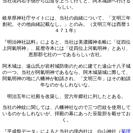
当社境内右手側から山道を上って行くと、阿木城跡へ行ける
らしい。
岐阜県神社庁サイトには、当社の由緒について、「文明三年
創祀。その他由緒記載なし。」とのみ。（文明三年は西暦１
４７１年）
『明治神社誌料』によると、当社は美濃國神名帳に「従四位
上阿氣明神」、延暦寺本には「従四位上河氣明神」とあり、
恵那郡七社の一であるらしい古社。
阿木城は、遠山氏が岩村城防衛のために建てた遠山十八子城
の一つ。当社が阿氣明神であるなら、阿木城築城に際して、
阿氣明神の地に八幡神が勧請され、「文明三年」はその勧請
年なのかもしれないな。
明治五年に社殿を改築し、翌六年郷社に列したとある。
当社の神紋に関しては、八幡神社なので三つ巴紋を使用して
いるのかもしれないが、拝殿の幕にあった笹龍胆を載せてお
く。
『平成祭データ』によると当社の境内社は、白山神社（
菊理