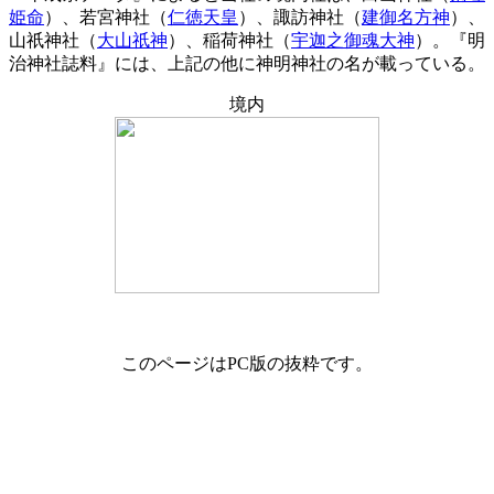
姫命
）、若宮神社（
仁徳天皇
）、諏訪神社（
建御名方神
）、
山祇神社（
大山祇神
）、稲荷神社（
宇迦之御魂大神
）。『明
治神社誌料』には、上記の他に神明神社の名が載っている。
境内
このページはPC版の抜粋です。