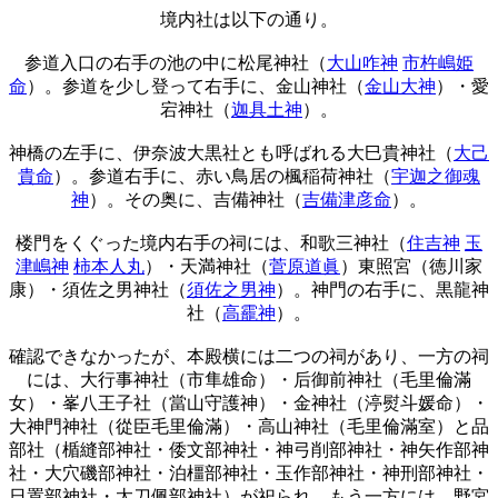
境内社は以下の通り。
参道入口の右手の池の中に松尾神社（
大山咋神
市杵嶋姫
命
）。参道を少し登って右手に、金山神社（
金山大神
）・愛
宕神社（
迦具土神
）。
神橋の左手に、伊奈波大黒社とも呼ばれる大巳貴神社（
大己
貴命
）。参道右手に、赤い鳥居の楓稲荷神社（
宇迦之御魂
神
）。その奥に、吉備神社（
吉備津彦命
）。
楼門をくぐった境内右手の祠には、和歌三神社（
住吉神
玉
津嶋神
柿本人丸
）・天満神社（
菅原道眞
）東照宮（徳川家
康）・須佐之男神社（
須佐之男神
）。神門の右手に、黒龍神
社（
高靇神
）。
確認できなかったが、本殿横には二つの祠があり、一方の祠
には、大行事神社（市隼雄命）・后御前神社（毛里倫滿
女）・峯八王子社（當山守護神）・金神社（渟熨斗媛命）・
大神門神社（從臣毛里倫滿）・高山神社（毛里倫滿室）と品
部社（楯縫部神社・倭文部神社・神弓削部神社・神矢作部神
社・大穴磯部神社・泊橿部神社・玉作部神社・神刑部神社・
日置部神社・太刀佩部神社）が祀られ、もう一方には、野宮