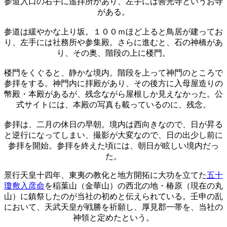
参道入口の右手に遥拝所があり、左手には善光寺というお寺
がある。
参道は緩やかな上り坂。１００ｍほど上ると鳥居が建ってお
り、左手には社務所や参集殿。さらに進むと、石の神橋があ
り、その奥、階段の上に楼門。
楼門をくぐると、静かな境内。階段を上って神門のところで
参拝をする。神門内に拝殿があり、その後方に入母屋造りの
幣殿・本殿があるが、残念ながら屋根しか見えなかった。公
式サイトには、本殿の写真も載っているのに、残念。
参拝は、二月の休日の早朝。境内は西向きなので、日が昇る
と逆行になってしまい、撮影が大変なので、日の出少し前に
参拝を開始。参拝を終えた頃には、朝日が眩しい境内だっ
た。
景行天皇十四年、東夷の教化と地方開拓に大功を立てた
五十
瓊敷入彦命
を稲葉山（金華山）の西北の地・椿原（現在の丸
山）に鎮祭したのが当社の初めと伝えられている。壬申の乱
において、天武天皇が戦勝を祈願し、厚見郡一帯を、当社の
神領と定めたという。