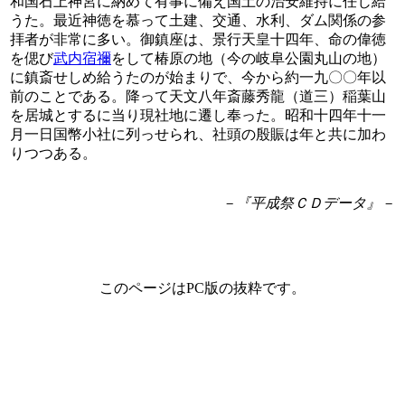
和国石上神宮に納めて有事に備え国土の治安維持に任じ給
うた。最近神徳を慕って土建、交通、水利、ダム関係の参
拝者が非常に多い。御鎮座は、景行天皇十四年、命の偉徳
を偲び
武内宿禰
をして椿原の地（今の岐阜公園丸山の地）
に鎮斎せしめ給うたのが始まりで、今から約一九〇〇年以
前のことである。降って天文八年斎藤秀龍（道三）稲葉山
を居城とするに当り現社地に遷し奉った。昭和十四年十一
月一日国幣小社に列っせられ、社頭の殷賑は年と共に加わ
りつつある。
－『平成祭ＣＤデータ』－
このページはPC版の抜粋です。