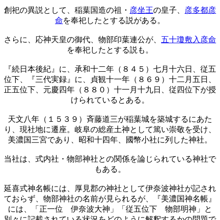
創祀の異説として、稲葉国造の祖・
彦坐王
の皇子、
彦多都彦
命
を奉祀したとする説がある。
さらに、応神天皇の御代、物部印葉連公が、
五十瓊敷入彦命
を奉祀したとする説も。
『続日本後紀』に、承和十二年（８４５）七月十六日、従五
位下、『三代実録』に、貞観十一年（８６９）十二月五日、
正五位下、元慶四年（８８０）十一月十九日、従四位下が授
けられているとある。
天文八年（１５３９）斉藤道三が稲葉城を築城するにあた
り、現社地に遷座。岐阜の総産土神として篤い崇敬を受け、
美濃国三宮であり、昭和十四年、國幣小社に列した神社。
当社は、式内社・物部神社との関係を論じられている神社で
もある。
延喜式神名帳には、厚見郡の神社として伊奈波神社が記され
ておらず、物部神社の名前が見られるが、『美濃国神名帳』
には、「正一位 伊奈波大神」「従五位下 物部明神」と
別々に記載されている状況をどのように解釈するかの問題で