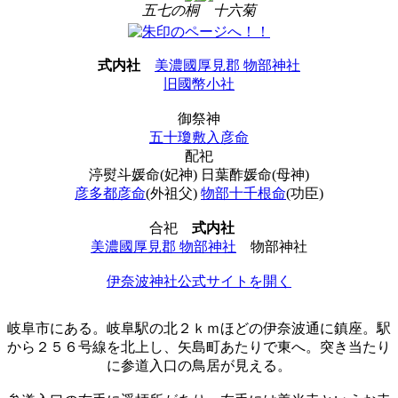
五七の桐
十六菊
式内社
美濃國厚見郡 物部神社
旧國幣小社
御祭神
五十瓊敷入彦命
配祀
渟熨斗媛命(妃神) 日葉酢媛命(母神)
彦多都彦命
(外祖父)
物部十千根命
(功臣)
合祀
式内社
美濃國厚見郡 物部神社
物部神社
伊奈波神社公式サイトを開く
岐阜市にある。岐阜駅の北２ｋｍほどの伊奈波通に鎮座。駅
から２５６号線を北上し、矢島町あたりで東へ。突き当たり
に参道入口の鳥居が見える。