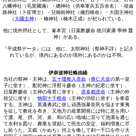
八幡神社（毛里國滿）・總神社（供奉軍兵五百余名）・祖侖
路神社（卜笙博士）・兒御前神社（擁烈根命）・大国主神社
（
大國主神
）・楠神社（楠木正成）が祀られている。
他に境外摂社として、峯本宮（日葉酢媛命 徳川家康 學神 蠶
神）がある。
『平成祭データ』には、他に、太郎神社（祭神不詳）と記さ
れているが、境内にあるのか境外にあるのかは不明。
伊奈波神社略由緒
当社の祭神・主神は、
五十瓊敷入彦命
（
垂仁天皇
の第一皇
子に坐す）、配祀神に淳熨斗媛命（主神の妃君に坐す）、
日葉酢媛命（主神の母君に坐す）、
彦多都彦命
（主神の外
祖父に坐す）、
物部十千根命
（主神の功臣に坐す）を奉斎
する。主神は、英邁勇武に坐し頑愚強暴良民を悩ます東夷
を征して教化を布き、又地方の産業開発には特に意を用い
て濃、尾、摂、河、泉、和の広い地域に亘りて池溝を通じ
て水利を図り、農業を奨励して民生の安定、福利増進に尽
し給うた。又鍛（かぬち）河上を喚して剣一千口を作り大