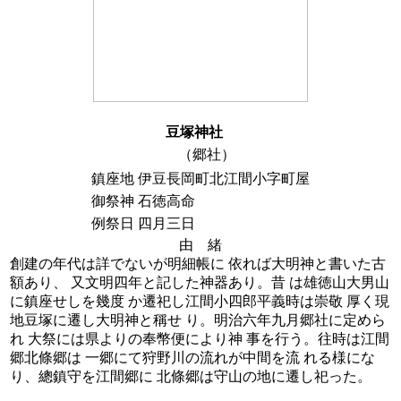
豆塚神社
（郷社）
鎮座地
伊豆長岡町北江間小字町屋
御祭神
石徳高命
例祭日
四月三日
由 緒
創建の年代は詳でないが明細帳に 依れば大明神と書いた古
額あり、 又文明四年と記した神器あり。昔 は雄徳山大男山
に鎮座せしを幾度 か遷祀し江間小四郎平義時は崇敬 厚く現
地豆塚に遷し大明神と稱せ り。明治六年九月郷社に定めら
れ 大祭には県よりの奉幣便により神 事を行う。往時は江間
郷北條郷は 一郷にて狩野川の流れが中間を流 れる様にな
り、總鎮守を江間郷に 北條郷は守山の地に遷し祀った。