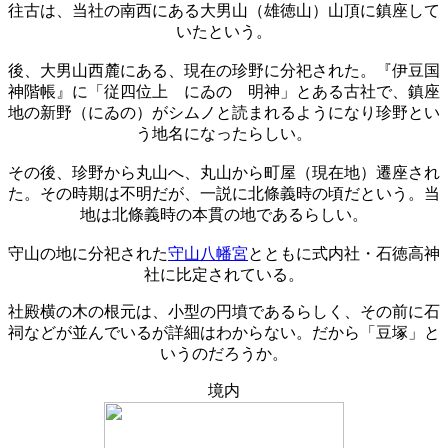
往古は、当社の南西にある大男山（雄徳山）山頂に鎮座して
いたという。
後、大男山西麓にある、現在の珍野に分祀された。『伊豆国
神階帳』に「従四位上 にゐのゝ明神」とある古社で、鎮座
地の新野（にゐの）がシムノと読まれるようになり珍野とい
う地名になったらしい。
その後、珍野から丸山へ、丸山から町屋（現在地）遷座され
た。その時期は不明だが、一説に北條義時の頃だという。当
地は北條義時の本貫の地であるらしい。
守山の地に分祀された
守山八幡宮
とともに式内社・石徳高神
社に比定されている。
社殿横の木の根元は、小型の円墳であるらしく、その前に石
祠などが並んでいるが詳細はわからない。だから「豆塚」と
いうのだろうか。
境内