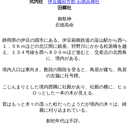
式内社
伊豆國田方郡 石徳高神社
旧郷社
御祭神
石徳高命
静岡県の伊豆の国市にある。伊豆箱根鉄道の韮山駅から西へ
１．５Ｋｍほどの北江間に鎮座。狩野川にかかる松原橋を越
え、１３４号線を西へ８００ｍほど進むと、交差点の北西角
に、境内がある。
境内入口は東向き。数段の階段を登ると、鳥居が建ち、鳥居
の左脇に社号標。
こじんまりとした境内西隅に社殿があり、社殿の横に、ヒョ
ロっとした一本の木が見える。
昔はもっと木々の茂った杜だったようだが境内の木々は、綺
麗に刈り込まれている。
創祀年代は不詳。