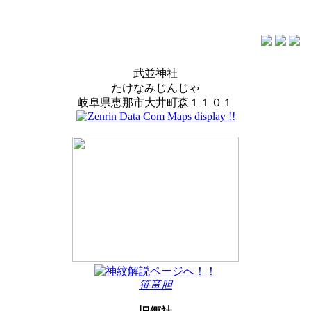
武並神社
たけなみじんじゃ
岐阜県恵那市大井町森１１０１
笹竜胆