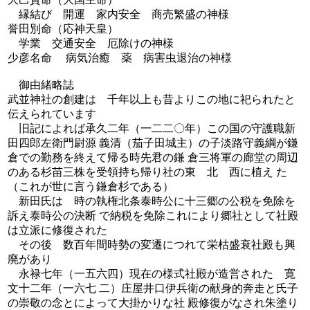
縁結び 開運 家内安全 商売繁盛の神様
誉田別命（応神天皇）
学業 交通安全 厄除けの神様
少彦名命 病気治癒 薬 病害虫退治の神様
御由緒略誌
武並神社の創建は 千年以上も昔よりこの地に祀られたと
伝えられています
旧記によれば承久二年（一二二〇年）この国の守護職新
田四郎左衛門尉源 義清（茄子田城主）の子淡路守義綱が鎌
倉での勤務を終えて帰る時先君の鎌 倉三将軍の廊堂の周辺
のある杉苗三株を受領持ち帰り社の東 北 西に植え た
（これが世に言う鎌倉杉である）
新田氏は 時の執権北条泰時公に十三郷の公税を免除を
訴え泰時公の決断 で納税を免除これにより郷社として社殿
は立派に修復された
その後 数百年間時勢の変遷につれて栄枯盛衰社殿も興
廃があり
永禄七年（一五六四）現在の様式社殿が造営された 寛
文十二年（一六七 二）庄屋井口伊兵衛の献身的奔走と氏子
の崇敬の念とによって大掛かりな社 殿修復がなされ朱塗り