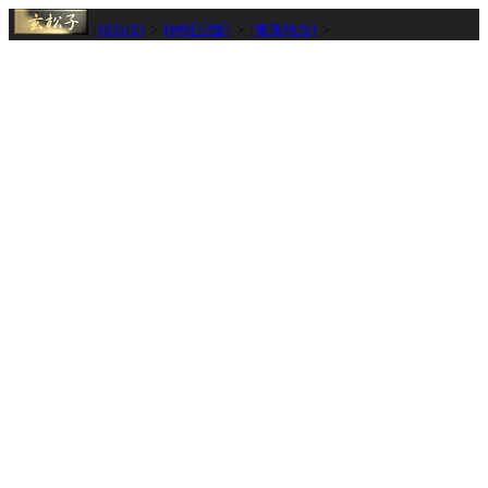
[HOME]
>
[神社記憶]
>
[東海地方]
>