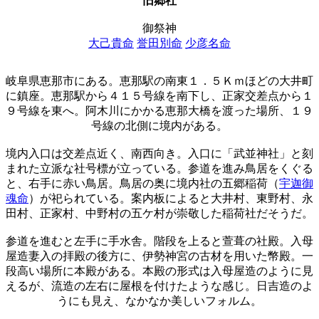
旧郷社
御祭神
大己貴命
誉田別命
少彦名命
岐阜県恵那市にある。恵那駅の南東１．５Ｋｍほどの大井町
に鎮座。恵那駅から４１５号線を南下し、正家交差点から１
９号線を東へ。阿木川にかかる恵那大橋を渡った場所、１９
号線の北側に境内がある。
境内入口は交差点近く、南西向き。入口に「武並神社」と刻
まれた立派な社号標が立っている。参道を進み鳥居をくぐる
と、右手に赤い鳥居。鳥居の奥に境内社の五郷稲荷（
宇迦御
魂命
）が祀られている。案内板によると大井村、東野村、永
田村、正家村、中野村の五ケ村が崇敬した稲荷社だそうだ。
参道を進むと左手に手水舎。階段を上ると萱葺の社殿。入母
屋造妻入の拝殿の後方に、伊勢神宮の古材を用いた幣殿。一
段高い場所に本殿がある。本殿の形式は入母屋造のように見
えるが、流造の左右に屋根を付けたような感じ。日吉造のよ
うにも見え、なかなか美しいフォルム。