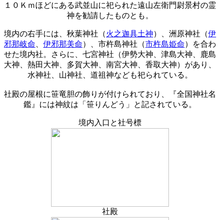
１０Ｋｍほどにある武並山に祀られた遠山左衛門尉景村の霊
神を勧請したものとも。
境内の右手には、秋葉神社（
火之迦具土神
）、洲原神社（
伊
邪那岐命
、
伊邪那美命
）、市杵島神社（
市杵島姫命
）を合わ
せた境内社。さらに、七宮神社（伊勢大神、津島大神、鹿島
大神、熱田大神、多賀大神、南宮大神、香取大神）があり、
水神社、山神社、道祖神なども祀られている。
社殿の屋根に笹竜胆の飾りが付けられており、『全国神社名
鑑』には神紋は「笹りんどう」と記されている。
境内入口と社号標
社殿