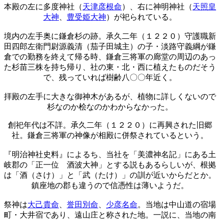
本殿の左に多度神社（
天津彦根命
）、右に神明神社（
天照皇
大神
、
豊受姫大神
）が祀られている。
境内の左手奥に鎌倉杉の跡。承久二年（１２２０）守護職新
田四郎左衛門尉源義清（茄子田城主）の子・淡路守義綱が鎌
倉での勤務を終えて帰る時、鎌倉三将軍の廊堂の周辺のあっ
た杉苗三株を持ち帰り、社の東・北・西に植えたものだそう
で、残っていれば樹齢八〇〇年近く。
拝殿の左手に大きな御神木があるが、植物に詳しくないので
杉なのか桧なのかわからなかった。
創祀年代は不詳。承久二年（１２２０）に再興された旧郷
社。鎌倉三将軍の神像が相殿に併祭されているという。
『明治神社史料』によるち、当社を「美濃神名記」にある土
岐郡の「正一位 酒波大神」とする説もあるらしいが、根拠
は「酒（さけ）」と「武（たけ）」の訓が近いからだとか。
鎮座地の郡も違うので信憑性は薄いようだ。
祭神は
大己貴命
、
誉田別命
、
少彦名命
。当地は中山道の宿場
町・大井宿であり、遠山庄と称された地。一説に、当地の南