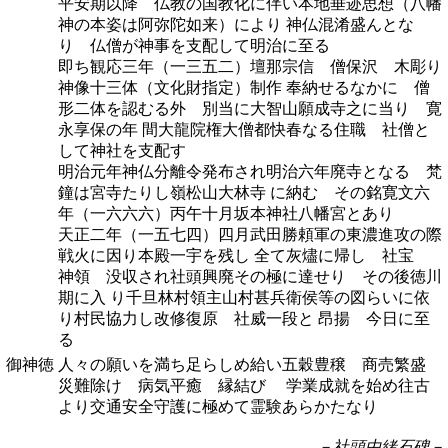
平安期以降 仏教の国教化に伴い本地垂迹思想（八幡
神の本姿は阿弥陀如来）により 神仏混淆盛んとな
り 仏僧が神事を支配して明治に至る
即ち観応三年（一三五二）壇那宗信 僧保沢 木彫り
神像十三体（文化財指定）制作 奉納せるなかに 僧
形二体を認むる外 別当に大智山願成寺之に当り 寛
永享保の年 間大龍院権大僧都快春なる住職 社僧と
して神社を支配す
明治元年神仏分離令発布され明治六年廃寺となる 梵
鐘は宮寺たりし嶺松山大林寺 に納む その銘寛文六
年（一六六六）丙午十月坂本神社八幡宮とあり
天正二年（一五七四）四月武田勝頼軍の東濃進攻の際
戦火に因り本殿一宇を残し 全て灰燼に帰し 社宝
神領 没収され社頭興廃その極に達せり その後徳川
期に入 り千旦林村領主山村甚兵衛侯等の図らいに依
り村民協力し改修復原 社威一段と 昂揚 今日に至
る
御神徳
人々の願いを満ち足らしめ給い五穀豊穣 商売繁盛
災難除け 病気平癒 縁結び 学業成就を始め往古
より交通安全守護に極めて霊験あらかたなり
－社頭由緒石碑－