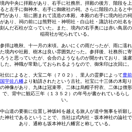
境内中央に拝殿があり、右手に社務所。拝殿の後方、階段を上
ると左手に御神木、右手に御鍬社の祠。さらに階段の上ると中
門があり、垣に囲まれて流造の本殿。本殿の右手に境内社の祠
があり、祠の前には熊野社・神明社・白山社・諏訪社の社名を
刻んだ石柱が立っていた。また、境内の右手奥には赤い鳥居の
稲荷社が祀られている。
参拝は晩秋、十一月の末頃。あいにくの雨だったが、雨に濡れ
た境内や社殿、樹木は良い雰囲気だった。参拝後、社務所に寄
ろうと思っていたが、会合のようなものが開かれており、遠慮
した。神職が常勤しておられるようなので、御朱印は次回に。
社伝によると、大宝二年（７０２）、里人の霊夢によって
豊前
国宇佐八幡
より勧請されたという古社。社宝に十三体の木彫り
の神像があり、九体は冠束帯、二体は烏帽子狩衣、二体は僧形
で、背中に観応三年（１３５２）の年号が書かれているらし
い。
中山道の要衝に位置し神坂峠を越える旅人が道中無事を祈願し
た神社であるということで、当社は式内社・坂本神社の論社で
あり、通称も坂本神社八幡宮と称している。