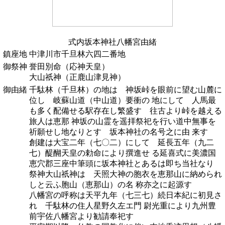
式内坂本神社八幡宮由緒
鎮座地
中津川市千旦林六四二番地
御祭神
誉田別命（応神天皇）
大山祇神（正鹿山津見神）
御由緒
千駄林（千旦林）の地は 神坂峠を眼前に望む山麓に
位し 岐蘇山道（中山道）要衝の 地にして 人馬最
も多く配備せる駅存在し繁盛す 往古より峠を越える
旅人は恵那 神坂の山霊を遥拝祭祀を行い道中無事を
祈願せし地なりとす 坂本神社の名号之に由 来す
創建は大宝二年（七〇二）にして 延長五年（九二
七）醍醐天皇の勅命により撰進せ る延喜式に美濃国
恵穴郡三座中筆頭に坂本神社とあるは即ち当社なり
祭神大山祇神は 天照大神の胞衣を恵那山に納められ
しと云ふ胞山（恵那山）の名 称亦之に起源す
八幡宮の呼称は天平九年（七三七）続日本紀に初見さ
れ 千駄林の住人星野久左エ門 尉光重により九州豊
前宇佐八幡宮より勧請奉祀す