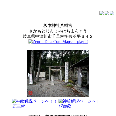
坂本神社八幡宮
さかもとじんじゃはちまんぐう
岐阜県中津川市千旦林字鍛冶平６４２
五三桐
浮線蝶