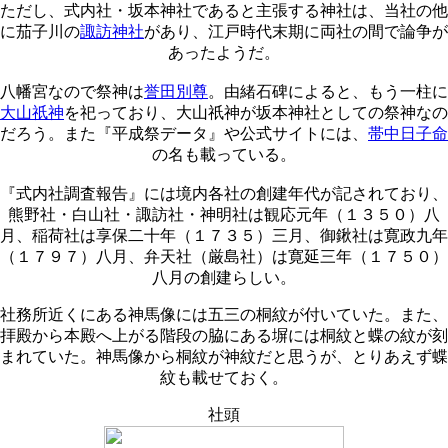
ただし、式内社・坂本神社であると主張する神社は、当社の他
に茄子川の
諏訪神社
があり、江戸時代末期に両社の間で論争が
あったようだ。
八幡宮なので祭神は
誉田別尊
。由緒石碑によると、もう一柱に
大山祇神
を祀っており、大山祇神が坂本神社としての祭神なの
だろう。また『平成祭データ』や公式サイトには、
帯中日子命
の名も載っている。
『式内社調査報告』には境内各社の創建年代が記されており、
熊野社・白山社・諏訪社・神明社は観応元年（１３５０）八
月、稲荷社は享保二十年（１７３５）三月、御鍬社は寛政九年
（１７９７）八月、弁天社（厳島社）は寛延三年（１７５０）
八月の創建らしい。
社務所近くにある神馬像には五三の桐紋が付いていた。また、
拝殿から本殿へ上がる階段の脇にある塀には桐紋と蝶の紋が刻
まれていた。神馬像から桐紋が神紋だと思うが、とりあえず蝶
紋も載せておく。
社頭