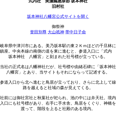
式内社
美濃國惠奈郡 坂本神社
旧村社
坂本神社八幡宮公式サイトを開く
御祭神
誉田別尊
大山祇神
帯中日子命
岐阜県中津川市にある。美乃坂本駅の東２Ｋｍほどの千旦林に
鎮座。中央本線の南側の道を東に進むと、参道入口に「式内
坂本神社 八幡宮」と刻まれた社号標が立っている。
当社の正式名は八幡神社だが、社号標や由緒石碑に「坂本神社
八幡宮」とあり、当サイトもそれにならって記述する。
参道入口から北へ進むと鳥居が立っており、さらに北上して線
路を越えると社域の森が見えてくる。
社前には御社宮社と秋葉社が祀られ、池の中には弁天社。境内
入口にも社号標があり、右手に手水舎。鳥居をくぐり、神橋を
渡って、階段を上ると社殿のある境内。