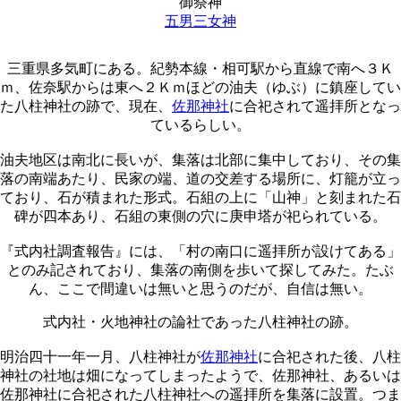
御祭神
五男三女神
三重県多気町にある。紀勢本線・相可駅から直線で南へ３Ｋ
ｍ、佐奈駅からは東へ２Ｋｍほどの油夫（ゆぶ）に鎮座してい
た八柱神社の跡で、現在、
佐那神社
に合祀されて遥拝所となっ
ているらしい。
油夫地区は南北に長いが、集落は北部に集中しており、その集
落の南端あたり、民家の端、道の交差する場所に、灯籠が立っ
ており、石が積まれた形式。石組の上に「山神」と刻まれた石
碑が四本あり、石組の東側の穴に庚申塔が祀られている。
『式内社調査報告』には、「村の南口に遥拝所が設けてある」
とのみ記されており、集落の南側を歩いて探してみた。たぶ
ん、ここで間違いは無いと思うのだが、自信は無い。
式内社・火地神社の論社であった八柱神社の跡。
明治四十一年一月、八柱神社が
佐那神社
に合祀された後、八柱
神社の社地は畑になってしまったようで、佐那神社、あるいは
佐那神社に合祀された八柱神社への遥拝所を集落に設置。つま