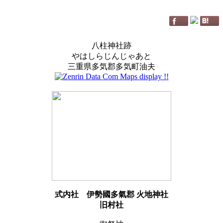
八柱神社跡
やはしらじんじゃあと
三重県多気郡多気町油夫
式内社
伊勢國多氣郡 火地神社
旧村社