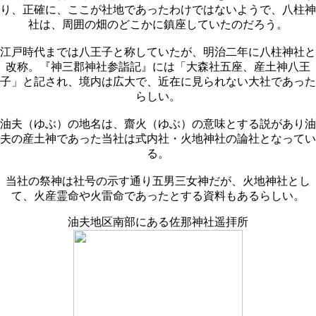
り、正確に、ここが社地であったわけではないようで、八柱神
社は、周囲の畑のどこかに鎮座していたのだろう。
江戸時代までは八王子と称していたが、明治二年に八柱神社と
改称。『神三郡神社参詣記』には「大森社五座、産土神八王
子」と記され、境内は広大で、近在に見られない大社であった
らしい。
油夫（ゆぶ）の地名は、齋火（ゆぶ）の意味とする説があり油
夫の産土神であった当社は式内社・火地神社の論社となってい
る。
当社の祭神は社号の示す通り五男三女神だが、火地神社とし
て、火産霊命や火雷命であったとする資料もあるらしい。
油夫地区南部にある佐那神社遥拝所